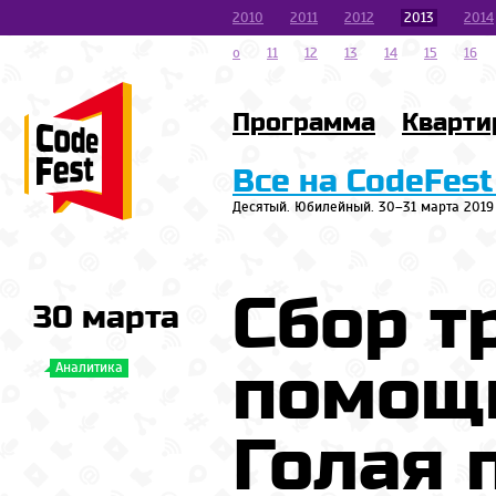
2010
2011
2012
2013
2014
o
11
12
13
14
15
16
Программа
Кварти
Все на CodeFest
Десятый. Юбилейный. 30–31 марта 2019
Сбор т
30 марта
помощи
Аналитика
Голая 