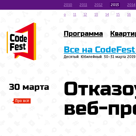
2010
2011
2012
2013
2014
o
11
12
13
14
15
16
Программа
Кварти
Все на CodeFest
Десятый. Юбилейный. 30–31 марта 2019
Отказо
30 марта
веб-пр
Про всё