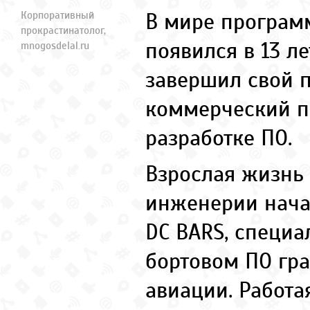
В мире програм
Корпоративный
прокрастинатолог,
появился в 13 лет
mnogosdelal.ru
завершил свой 
коммерческий п
разработке ПО.
Взрослая жизнь
инженерии нача
DC BARS, специ
бортовом ПО гр
авиации. Работая