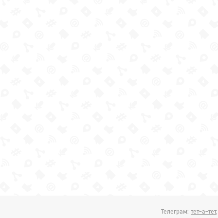
Телеграм:
тет-а-тет