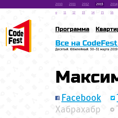
2010
2011
2012
2013
2014
o
11
12
13
14
15
16
Программа
Кварти
Все на CodeFest
Десятый. Юбилейный. 30–31 марта 2019
Макси
Facebook
Хабрахабр