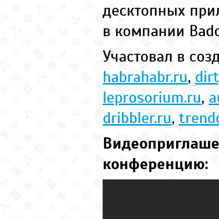
десктопных пр
в компании Bado
Участовал в соз
habrahabr.ru
,
dir
leprosorium.ru
,
a
dribbler.ru
,
trend
Видеоприглаше
конференцию: