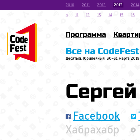
2010
2011
2012
2013
2014
o
11
12
13
14
15
16
Программа
Кварти
Все на CodeFest
Десятый. Юбилейный. 30–31 марта 2019
Сергей
Facebook
Хабрахабр